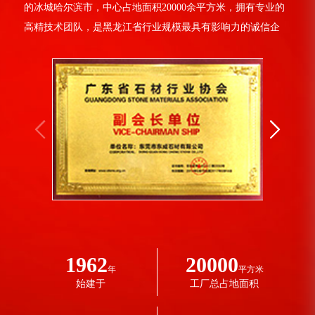
的冰城哈尔滨市，中心占地面积20000余平方米，拥有专业的
高精技术团队，是黑龙江省行业规模最具有影响力的诚信企
业，是新型建筑材料研发、生产、施工于一体的综合性实力企
业，现任中国GRC行业协会理事会员单位，是黑龙江省增强玻
璃纤维水泥装饰制品规范标准的起草单位。我厂主要生产经
营：保温装饰一体板系列；GFRC装饰构件系列；EPS装饰构
件系列；真岩板外墙装饰系列；聚合...
1962
20000
年
平方米
始建于
工厂总占地面积