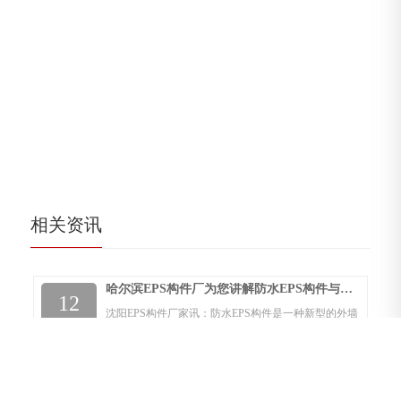
相关资讯
哈尔滨EPS构件厂为您讲解防水EPS构件与传统线条的对比
12
沈阳EPS构件厂家讯：防水EPS构件是一种新型的外墙
2024-12
装饰线及构件，更适用于装置，在外墙EPS、XPS保温
的墙体上，既能表现欧式古典、高雅的装饰作风，防
水EPS构件十分艰难，工期长，时间久会呈现裂痕，
耐久性差，而采用EPS装...
哈尔滨EPS构件厂告诉你EPS构件的应用领域有哪些？
12
沈阳EPS构件厂家讯：【EPS构件】，聚苯乙烯泡沫