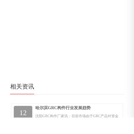
相关资讯
哈尔滨GRC构件行业发展趋势
12
沈阳GRC构件厂家讯：目前市场由于GRC产品对资金
2024-12
以及其它硬件设备请求不高，所以很多中小型企业都
一窝风的拥入进这个行业，使得整个行业的产品鱼龙
混杂，产品的质量也良莠不齐，再加上没有统一的行