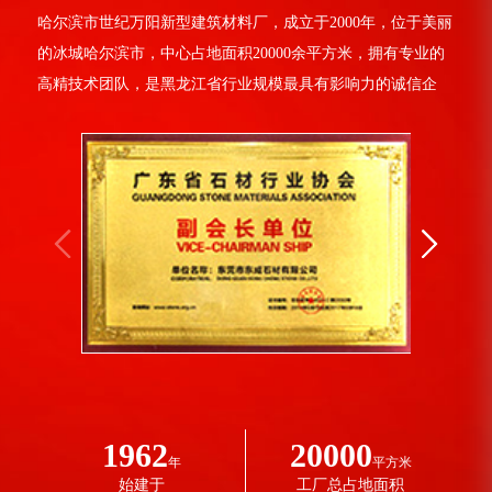
哈尔滨市世纪万阳新型建筑材料厂，成立于2000年，位于美丽
的冰城哈尔滨市，中心占地面积20000余平方米，拥有专业的
高精技术团队，是黑龙江省行业规模最具有影响力的诚信企
业，是新型建筑材料研发、生产、施工于一体的综合性实力企
业，现任中国GRC行业协会理事会员单位，是黑龙江省增强玻
璃纤维水泥装饰制品规范标准的起草单位。我厂主要生产经
营：保温装饰一体板系列；GFRC装饰构件系列；EPS装饰构
件系列；真岩板外墙装饰系列；聚合...
1962
20000
年
平方米
始建于
工厂总占地面积