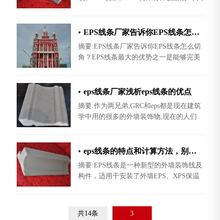
我们就和世纪万阳保温一起来研究一下
EPS线条和GRC构件的区别!
•
EPS线条厂家告诉你EPS线条怎么切角？
摘要:EPS线条厂家告诉你EPS线条怎么切
角？EPS线条最大的优势之一是能够完美
接缝，不管是多难看的边角，最后都能通
过安装师傅的巧手把它拼接完整，看不出
丝毫痕迹，其他这个跟EPS线条怎
•
eps线条厂家浅析eps线条的优点
摘要:作为两兄弟,GRC和eps都是现在建筑
学中用的很多的外墙装饰物,现在的人们
审美能力是越来越高,对外墙装饰的要求
也是日益增多,所以EPS线条厂家和GRC厂
家是趁势而起,迅猛的发展,多得它们
•
eps线条的特点和计算方法，别的eps线条厂家可不
摘要:EPS线条是一种新型的外墙装饰线及
构件，适用于安装了外墙EPS、XPS保温
材料及预刷了混凝土的外墙立面上，既能
体现欧式古典、高雅的装饰风格，因为在
外墙立面安装水泥构件是非常困
共14条
3